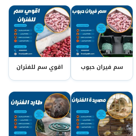
سم فيران حبوب
اقوي سم للفئران