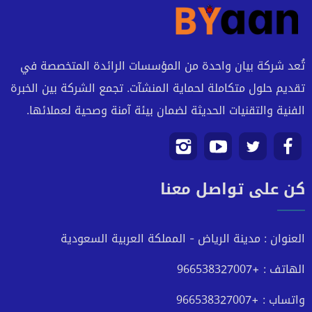
تُعد شركة بيان واحدة من المؤسسات الرائدة المتخصصة في
تقديم حلول متكاملة لحماية المنشآت. تجمع الشركة بين الخبرة
الفنية والتقنيات الحديثة لضمان بيئة آمنة وصحية لعملائها.
تابعنا
تابعنا
تابعنا
تابعنا
كن على تواصل معنا
على
على
على
على
فيسبوك
تويتر
يوتيوب
انستجرام
العنوان : مدينة الرياض - المملكة العربية السعودية
الهاتف : +966538327007
واتساب : +966538327007