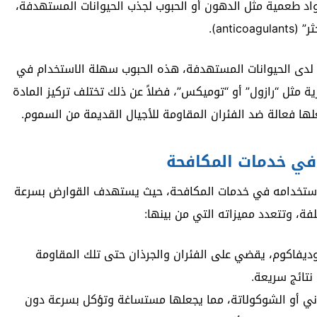
اد طعمية مثل الدهون أو الحبوب لجذب الحيوانات المستهدفة،
ant).
لدم لدى الحيوانات المستهدفة، هذه الحبوب سهلة الاستخدام في
رية مثل “رازول” أو “توميكس”، فضلاً عن ذلك تختلف تركيز المادة
في خدمات المكافحة
ة استخدامه في خدمات المكافحة، حيث يستهدف القوارض بسرعة
لفة، وتتعدد مميزاته التي من بينها:
روديفاكوم، يقضي على الفئران والجرذان حتى تلك المقاومة
تائج سريعة.
ني أو الشوكولاتة، مما يجعلها مستساغة وتؤكل بسرعة دون