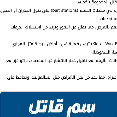
تل المجموعة بأكملها.
لا يحتاج إلى خلط أو أدوات معقدة؛ يوضع مباشرة في محطات الطعم (bait stations) على طول الجدران أو الجحور،
مستودعات.
 من ربط الطعم بالمرض، مما يقلل من النفور ويزيد من استهلاك الجرعات
الحبوب الشمعية أو المقاومة للماء (مثل Klerat Wax Blocks) تبقى فعالة في الأماكن الرطبة مثل المجاري
عية السعودية.
ت الأليفة، مع تقليل خطر الانتشار غير المقصود، وتتوافق مع
راخ، مما يحد من نقل الأمراض مثل السالمونيلا، ويحافظ على