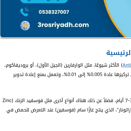
لرئيسية
Ant
) الأكثر شيوعًا، مثل الوارفارين (الجيل الأول)، أو بروديفاكوم،
بروماديولون، وديفثيالون (الجيل الثاني)، والتي يكون تركيزها عادة 0.005% إلى 0.01%، وتعمل بمنع إعادة تدوير
مما يوقف تخثر الدم ويسبب نزيفًا داخلي مميت بعد 3-7 أيام، فضلاً عن ذلك هناك أنواع أخرى مثل فوسفيد الزنك (Zinc
 “راتيل” أو “راتونار”، الذي ينتج غازًا سام (فوسفين) عند التعرض للحمض في