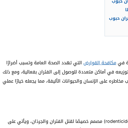
ن حبوب
ا
ران حبوب
ية في
مكافحة القوارض
التي تهدد الصحة العامة وتسبب أضرارًا
توزيعه في أماكن متعددة للوصول إلى الفئران بفعالية، ومع ذلك
 مخاطره على الإنسان والحيوانات الأليفة، مما يجعله خيارًا عملي
سم الفئران الحبوبي هو نوع من مبيدات القوارض (rodenticides) مصمم خصيصًا لقتل الفئران والجرذان، ويأتي على