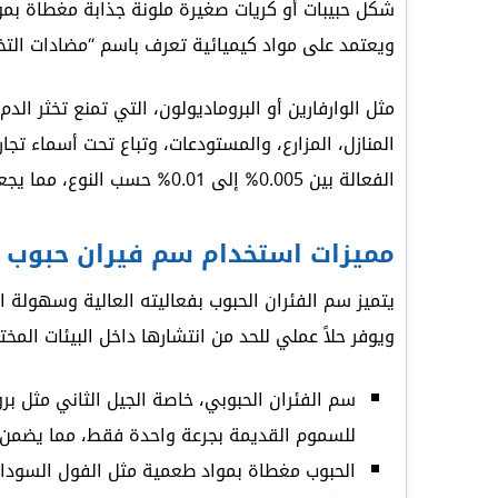
شكل حبيبات أو كريات صغيرة ملونة جذابة مغطاة بمو
ويعتمد على مواد كيميائية تعرف باسم “مضادات التخثر” (icoagulants
مثل الوارفارين أو البروماديولون، التي تمنع تخثر ا
المنازل، المزارع، والمستودعات، وتباع تحت أسماء تجا
الفعالة بين 0.005% إلى 0.01% حسب النوع، مما يجعلها فعالة ضد الفئران المقاومة للأجيال القديمة من السموم.
مميزات استخدام سم فيران حبوب 
يتميز سم الفئران الحبوب بفعاليته العالية وسهول
ويوفر حلاً عملي للحد من انتشارها داخل البيئات المخت
سم الفئران الحبوبي، خاصة الجيل الثاني مثل ب
للسموم القديمة بجرعة واحدة فقط، مما يضمن ن
الحبوب مغطاة بمواد طعمية مثل الفول السودا