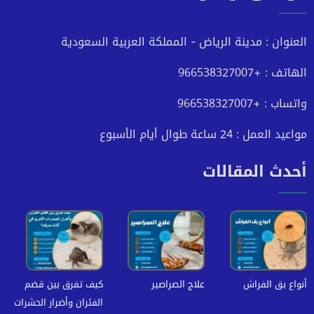
فيسبوك
تويتر
يوتيوب
انستجرام
العنوان : مدينة الرياض - المملكة العربية السعودية
الهاتف : +966538327007
واتساب : +966538327007
مواعيد العمل : 24 ساعة طوال أيام الأسبوع
أحدث المقالات
أنواع بق الفراش
علاج الصراصير
كيف تفرق بين قضم
الفئران وأضرار الحشرات