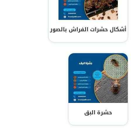
أشكال حشرات الفراش بالصور
حشرة البق