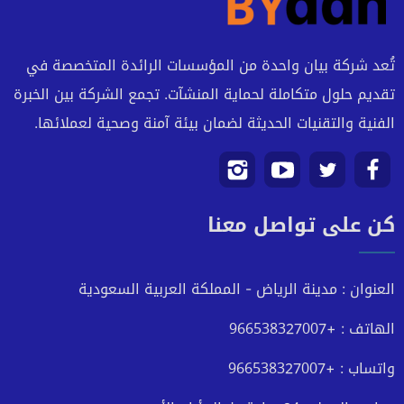
تُعد شركة بيان واحدة من المؤسسات الرائدة المتخصصة في
تقديم حلول متكاملة لحماية المنشآت. تجمع الشركة بين الخبرة
الفنية والتقنيات الحديثة لضمان بيئة آمنة وصحية لعملائها.
تابعنا
تابعنا
تابعنا
تابعنا
كن على تواصل معنا
على
على
على
على
فيسبوك
تويتر
يوتيوب
انستجرام
العنوان : مدينة الرياض - المملكة العربية السعودية
الهاتف : +966538327007
واتساب : +966538327007