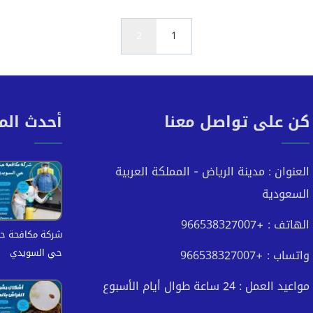
2
1
كن على تواصل معنا
أحدث الم
العنوان : مدينة الرياض - المملكة العربية
السعودية
الهاتف : +966538327007
شركة مكافحة ح
حي السويدي
واتساب : +966538327007
مواعيد العمل : 24 ساعة طوال أيام الأسبوع