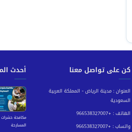
كن على تواصل معنا
أحدث الم
العنوان : مدينة الرياض - المملكة العربية
السعودية
الهاتف : +966538327007
مكافحة حشرات ب
المسارحة
واتساب : +966538327007