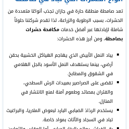
تعد صامطة منطقة حارة في جازان تجذب أنواعًا متعددة من
الحشرات، بسبب الرطوبة والزراعة، لذا تقدم شركتنا حلولاً
شاملة لإبادتها عبر أفضل خدمات
مكافحة حشرات
بصامطة
، ومن أبرز هذه الحشرات:
يباد النمل الأبيض الذي يهاجم الهياكل الخشبية بحقن
أرضي، بينما يستهدف النمل الأسود بالجل الهلامي
في الشقوق والمطابخ.
تقضى على الصراصير بمبيدات الرش السطحي،
والفئران بمصائد وطعوم آمنة لمنع الانتشار في
المنازل.
يستخدم الرذاذ الضبابي البارد لبعوض الملاريا، والبراغيث
تباد في السجاد والأثاث بمواد خاصة.
بق الفراش يعالج بالبخار الحراري، أما العقارب والثعابين