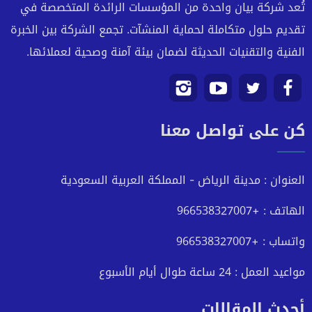
تُعد شركة بيان واحدة من المؤسسات الرائدة المتخصصة في
تقديم حلول متكاملة لحماية المنشآت. تجمع الشركة بين الخبرة
الفنية والتقنيات الحديثة لضمان بيئة آمنة وصحية لعملائها.
تابعنا
تابعنا
تابعنا
تابعنا
كن على تواصل معنا
على
على
على
على
فيسبوك
تويتر
يوتيوب
انستجرام
العنوان : مدينة الرياض - المملكة العربية السعودية
الهاتف : +966538327007
واتساب : +966538327007
مواعيد العمل : 24 ساعة طوال أيام الأسبوع
أحدث المقالات