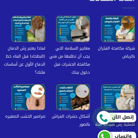
شركة مكافحة الفئران
معايير السلامة التي
لماذا يعتبر رش الدفان
بالرياض
يجب أن تطلبها من فني
(البطحاء) قبل البناء خط
مكافحة الحشرات قبل
الدفاع الأول عن أساسات
دخول بيتك
فلتك؟
كيف تحضرين منزلك
أشكال حشرات الفراش
صراصير الخشب الصغيره
إتصل الآن
لعملية رش مبيدات آمنة
بالصور
وصحية؟
واتساب