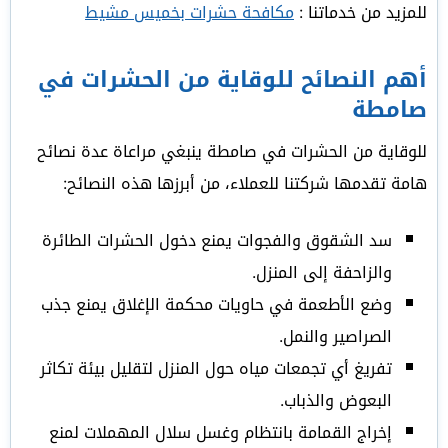
للمزيد من خدماتنا :
مكافحة حشرات بخميس مشيط
أهم النصائح للوقاية من الحشرات في
صامطة
للوقاية من الحشرات في صامطة ينبغي مراعاة عدة نصائح
هامة تقدمها شركتنا للعملاء، من أبرزها هذه النصائح:
سد الشقوق والفجوات يمنع دخول الحشرات الطائرة
والزاحفة إلى المنزل.
وضع الأطعمة في حاويات محكمة الإغلاق يمنع جذب
الصراصير والنمل.
تفريغ أي تجمعات مياه حول المنزل لتقليل بيئة تكاثر
البعوض والذباب.
إخراج القمامة بانتظام وغسل سلال المهملات لمنع