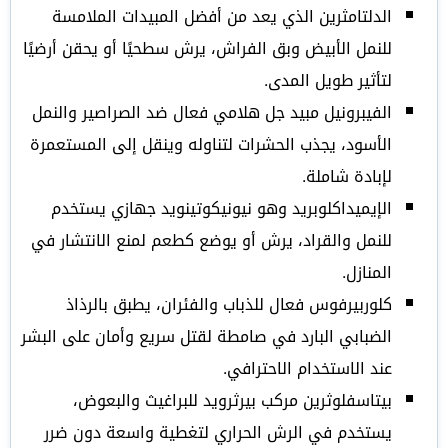
الدلتامثرين الذي يعد من أفضل المبيدات الملامسة
للنمل الأبيض وبق الفراش، يرش سطحيًا أو يحقن أرضيًا
لتأثير طويل المدى.
الفيبرونيل مبيد جل هلامي فعال ضد الصراصير والنمل
الأسود، يجذب الحشرات لتناوله وينقل إلى المستعمرة
لإبادة شاملة.
الإيميداكلوبريد وهو نيونيكوتينويد جهازي يستخدم
للنمل والقراد، يرش أو يوضع كطعم لمنع الانتشار في
المنازل.
كلوربيرفوس فعال للذباب والفئران، يطبق بالرذاذ
الضبابي البارد في صامطة لقتل سريع وأمان على البشر
عند الاستخدام الاحترافي.
بيتاسفلوثرين مركب بيرثرويد للبراغيث والبعوض،
يستخدم في الرش الحراري لتغطية واسعة دون ضرر