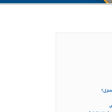
منزل؟
ش