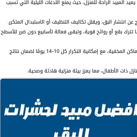
د المبيد الراحة للمنزل، حيث يمنع اللدغات الليلية التي تسبب
 عن انتشار البق، ويقلل تكاليف التنظيف أو الاستبدال المتكرر.
لا تترك بقع أو روائح قوية، وتبقى فعالة لأسابيع دون ضرر للأسطح
يرش المبيد ببساطة في الشقوق، الجدران، والأماكن المخفية، مع إمكانية التكرار كل 10-14 يومًا لضمان نتائج
ازل ذات الأطفال، مما يعزز بيئة منزلية هادئة وصحية.