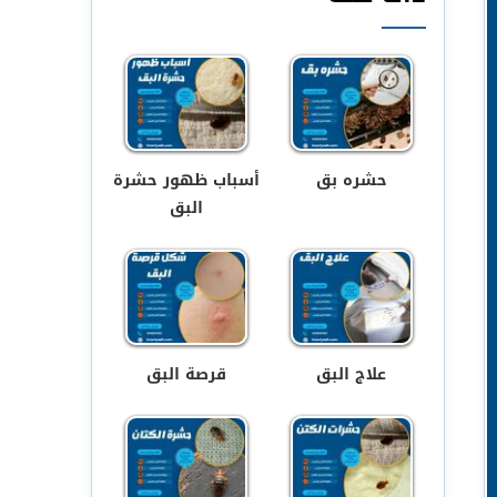
حشره بق
أسباب ظهور حشرة
البق
علاج البق
قرصة البق