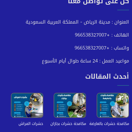
كن على تواصل معنا
على
على
على
على
فيسبوك
تويتر
يوتيوب
انستجرام
العنوان : مدينة الرياض - المملكة العربية السعودية
الهاتف : +966538327007
واتساب : +966538327007
مواعيد العمل : 24 ساعة طوال أيام الأسبوع
أحدث المقالات
مكافحة حشرات بالعارضة
مكافحة حشرات بجازان
حشرات الفراش