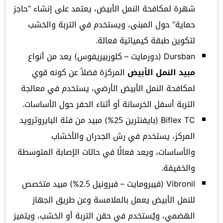
شهرة لمكافحة النمل الأبيض، يعتمد على إنشاء “حاجز
حماية” حول المبنى، ويستخدم في التربة والخشب
لتكوين طبقة كيميائية فعالة.
Dursban (دورمايت – كلوربيريفوس) يعد من أنواع
مبيد النمل الأبيض
المركزة فضلاً عن كونه قوي
لمكافحة النمل الأبيض الأرضي، يستخدم في معالجة
التربة أسفل الخرسانة أو أثناء الحفر حول الأساسات.
Biflex TC (بايفنثرين 25%) مبيد من فئة البايروثرويد
المركز، يستخدم في رش الجدران والأخشاب
والأساسات، ويعد فعالًا في حالات الإصابة المتوسطة
والخفيفة.
Vibronil (فيبرومايت – فبرونيل 2.5%) مبيد متخصص
للنمل الأبيض يعمل بالملامسة وعن طريق الجهاز
الهضمي، ويُستخدم في حقن التربة أو الخشب، ويتميز