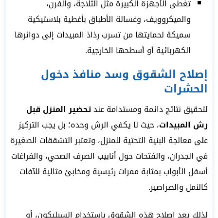
تغطى الأجهزة الكبيرة مثل الثلاجة، والفرن،
والميكروويف، وغسالة الأطباق بأغطية بلاستيكية
سميكة لحمايتها من تسرب رذاذ المبيدات إلى دوائرها
الكهربائية أو أسطحها الخارجية.
إصلاح الشقوق وسد منافذ دخول
الحشرات
لتحقيق نتائج دائمة ومستدامة عند
تحضير المنزل قبل
رش المبيدات
، حيث لا يكفي الرش وحده؛ بل يجب التركيز
على معالجة البنية التحتية للمنزل، وتعتبر التشققات الصغيرة
في الجدران، والفتحات حول أنابيب الصرف الصحي، والفراغات
أسفل الأبواب بمثابة ممرات رئيسية ومخابئ مثالية للآفات
كالنمل والصراصير.
لذلك يعد إصلاح هذه الشقوق باستخدام السيليكون، أو