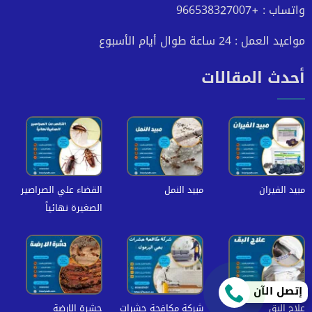
واتساب : +966538327007
مواعيد العمل : 24 ساعة طوال أيام الأسبوع
أحدث المقالات
مبيد الفيران
مبيد النمل
القضاء علي الصراصير
الصغيرة نهائياً
إتصل الآن
علاج البق
شركة مكافحة حشرات
حشرة الارضة