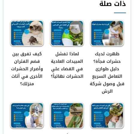
ذات صلة
ظهرت لديك
لماذا تفشل
كيف تفرق بين
حشرات فجأة؟
المبيدات العادية
قضم الفئران
دليل طوارئ
في القضاء علي
وأضرار الحشرات
التعامل السريع
الحشرات نهائياً؟
الأخرى في أثاث
قبل وصول شركة
منزلك؟
الرش