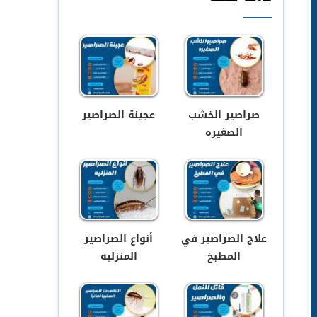
صراصير الخشب
عجينة الصراصير
الصغيره
علاج الصراصير في
أنواع الصراصير
المطبخ
المنزليه