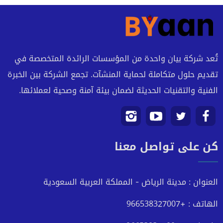
تُعد شركة بيان واحدة من المؤسسات الرائدة المتخصصة في
تقديم حلول متكاملة لحماية المنشآت. تجمع الشركة بين الخبرة
الفنية والتقنيات الحديثة لضمان بيئة آمنة وصحية لعملائها.
تابعنا
تابعنا
تابعنا
تابعنا
كن على تواصل معنا
على
على
على
على
فيسبوك
تويتر
يوتيوب
انستجرام
العنوان : مدينة الرياض - المملكة العربية السعودية
الهاتف : +966538327007