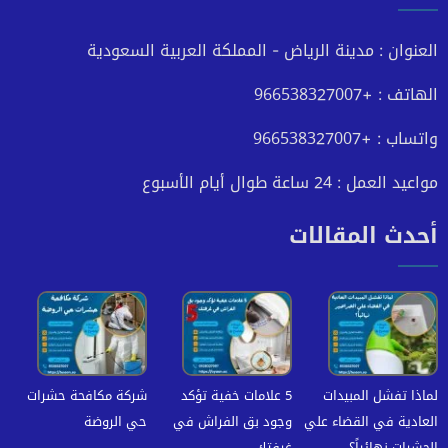
فيسبوك
تويتر
يوتيوب
انستجرام
العنوان : مدينة الرياض - المملكة العربية السعودية
الهاتف : +966538327007
واتساب : +966538327007
مواعيد العمل : 24 ساعة طوال أيام الأسبوع
أحدث المقالات
لماذا تفشل المبيدات
5 علامات خفية تؤكد
شركة مكافحة حشرات
العادية في القضاء علي
وجود بق الفراش في
حي الروضة
الحشرات نهائياً؟
غرفتك